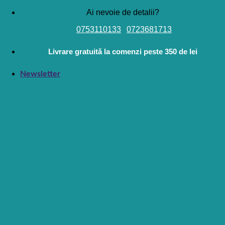
Skip
Ai nevoie de detalii?
to
0753110133
0723681713
content
Livrare gratuită la comenzi peste 350 de lei
Newsletter