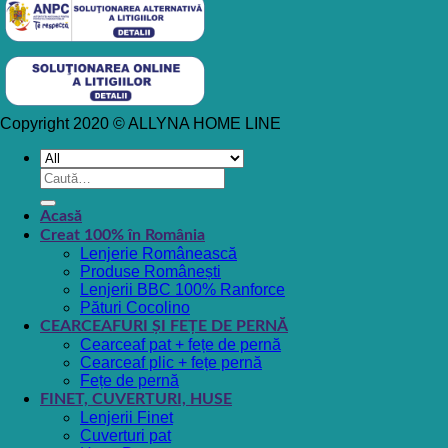
Copyright 2020 © ALLYNA HOME LINE
Caută
după:
Acasă
Creat 100% în România
Lenjerie Românească
Produse Românești
Lenjerii BBC 100% Ranforce
Pături Cocolino
CEARCEAFURI ȘI FEȚE DE PERNĂ
Cearceaf pat + fețe de pernă
Cearceaf plic + fețe pernă
Fețe de pernă
FINET, CUVERTURI, HUSE
Lenjerii Finet
Cuverturi pat