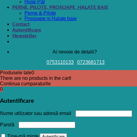
Huse Pat
PERNE, PILOTE, PROSOAPE, HALATE BAIE
Perne & Pilote
Prosoape și Halate baie
Contact
Autentificare
Newsletter
Ai nevoie de detalii?
0753110133
0723681713
Produsele tale
0
There are no products in the cart!
Continua cumparaturile
0
Autentificare
Nume utilizator sau adresă email
Parolă
Ține-mă minte
Autentificare