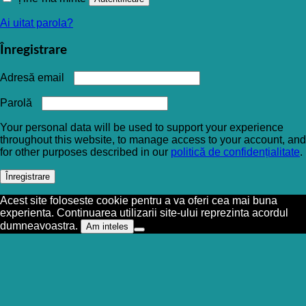
Ai uitat parola?
Înregistrare
Adresă email
Parolă
Your personal data will be used to support your experience
throughout this website, to manage access to your account, and
for other purposes described in our
politică de confidențialitate
.
Înregistrare
Acest site foloseste cookie pentru a va oferi cea mai buna
experienta. Continuarea utilizarii site-ului reprezinta acordul
dumneavoastra.
Am inteles