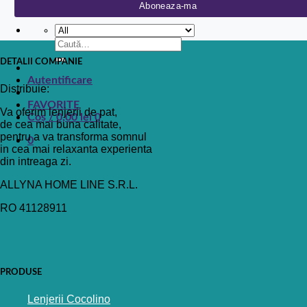
Contact
Caută
după:
DETALII COMPANIE
Autentificare
Distribuie:
FAVORITE
Va oferim lenjerii de pat,
Coș /
0,00
lei
0
de cea mai buna calitate,
pentru a va transforma somnul
0
in cea mai relaxanta experienta
din intreaga zi.
ALLYNA HOME LINE S.R.L.
RO 41128911
PRODUSE
Lenjerii Cocolino