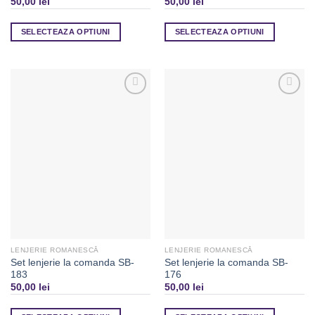
50,00
lei
50,00
lei
SELECTEAZA OPTIUNI
SELECTEAZA OPTIUNI
Adaugă
Adaugă
la
la
Favorite
Favorite
LENJERIE ROMANESCĂ
LENJERIE ROMANESCĂ
Set lenjerie la comanda SB-
Set lenjerie la comanda SB-
183
176
50,00
lei
50,00
lei