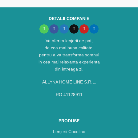
DETALII COMPANIE
Va oferim lenjerii de pat,
de cea mai buna calitate,
pentru a va transforma somnul
in cea mai relaxanta experienta
din intreaga zi.
ALLYNA HOME LINE S.R.L.
RO 41128911
PRODUSE
Lenjerii Cocolino