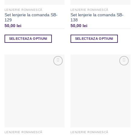
LENJERIE ROMANESCĂ
LENJERIE ROMANESCĂ
Set lenjerie la comanda SB-
Set lenjerie la comanda SB-
129
138
50,00
lei
50,00
lei
SELECTEAZA OPTIUNI
SELECTEAZA OPTIUNI
Adaugă
Adaugă
la
la
Favorite
Favorite
LENJERIE ROMANESCĂ
LENJERIE ROMANESCĂ