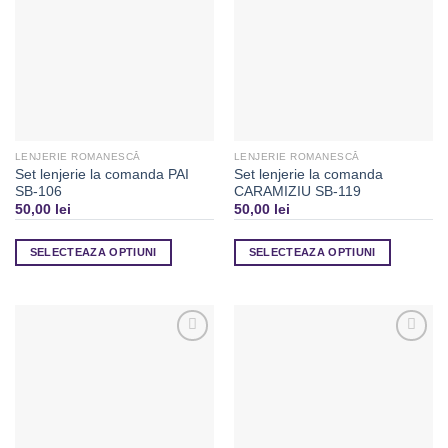
Favorite
Favorite
LENJERIE ROMANESCĂ
LENJERIE ROMANESCĂ
Set lenjerie la comanda PAI
Set lenjerie la comanda
SB-106
CARAMIZIU SB-119
50,00
lei
50,00
lei
SELECTEAZA OPTIUNI
SELECTEAZA OPTIUNI
Adaugă
Adaugă
la
la
Favorite
Favorite