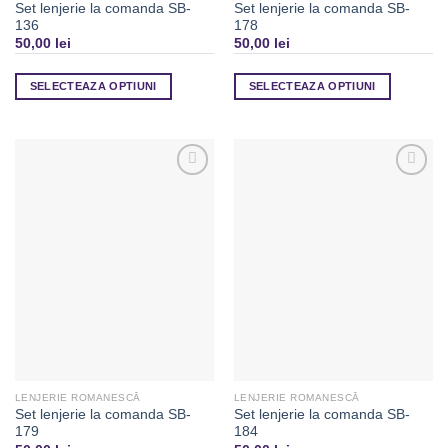
Set lenjerie la comanda SB-
Set lenjerie la comanda SB-
136
178
50,00
lei
50,00
lei
SELECTEAZA OPTIUNI
SELECTEAZA OPTIUNI
Adaugă
Adaugă
la
la
Favorite
Favorite
LENJERIE ROMANESCĂ
LENJERIE ROMANESCĂ
Set lenjerie la comanda SB-
Set lenjerie la comanda SB-
179
184