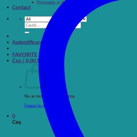
Prosoape și Halate baie
Contact
Caută
după:
Autentificare
FAVORITE
Coș /
0,00
lei
0
Nu ai niciun produs în coș.
Înapoi la magazin
0
Coș