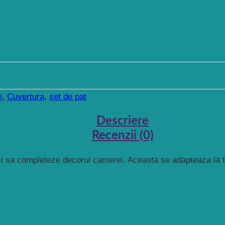
e
,
Cuvertura
,
set de pat
Descriere
Recenzii (0)
 si sa completeze decorul camerei. Aceasta se adapteaza la te