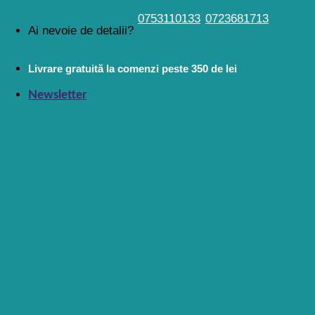
Skip
0753110133
0723681713
Ai nevoie de detalii?
to
content
Livrare gratuită la comenzi peste 350 de lei
Newsletter