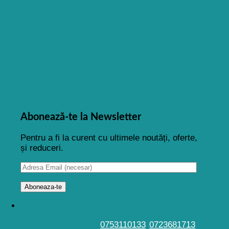
Abonează-te la Newsletter
Pentru a fi la curent cu ultimele noutăți, oferte,
și reduceri.
0753110133
0723681713