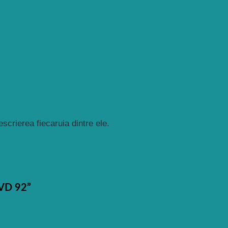
crierea fiecaruia dintre ele.
CVD 92”