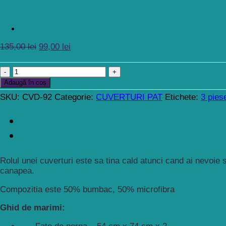
135,00
lei
99,00
lei
Cantitate
Cuvertura
Adaugă în coș
pentru
SKU:
CVD-92
Categorie:
CUVERTURI PAT
Etichete:
3 pies
pat
220
cm
X
240
cm,
Rolul unei cuverturi este sa tina cald atunci cand ai nevoie
3
canapea.
piese,Via
Dante,
Compozitia este 50% bumbac, 50% microfibra
cod
CVD
Ghid de marimi:
92