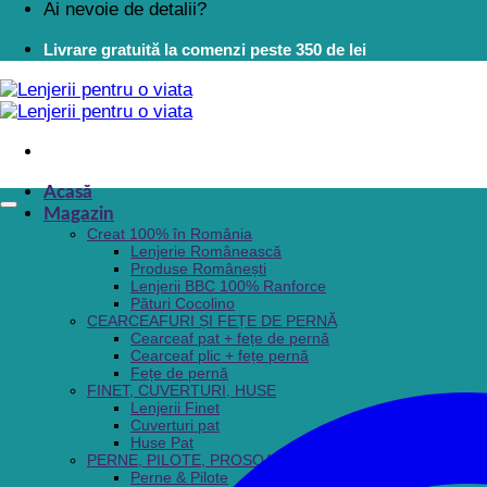
Ai nevoie de detalii?
Livrare gratuită la comenzi peste 350 de lei
Acasă
Magazin
Creat 100% în România
Lenjerie Românească
Produse Românești
Lenjerii BBC 100% Ranforce
Pături Cocolino
CEARCEAFURI ȘI FEȚE DE PERNĂ
Cearceaf pat + fețe de pernă
Cearceaf plic + fețe pernă
Fețe de pernă
FINET, CUVERTURI, HUSE
Lenjerii Finet
Cuverturi pat
Huse Pat
PERNE, PILOTE, PROSOAPE, HALATE BAIE
Perne & Pilote