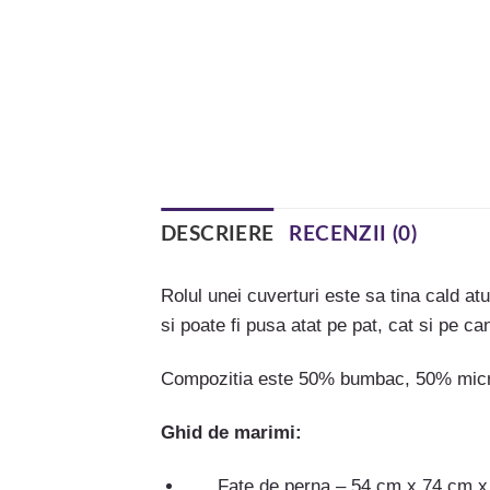
DESCRIERE
RECENZII (0)
Rolul unei cuverturi este sa tina cald a
si poate fi pusa atat pe pat, cat si pe c
Compozitia este 50% bumbac, 50% micr
Ghid de marimi:
Fate de perna – 54 cm x 74 cm x