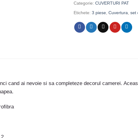
Categorie:
CUVERTURI PAT
Etichete:
3 piese
,
Cuvertura
,
set
tunci cand ai nevoie si sa completeze decorul camerei. Acea
anapea.
ofibra
 2