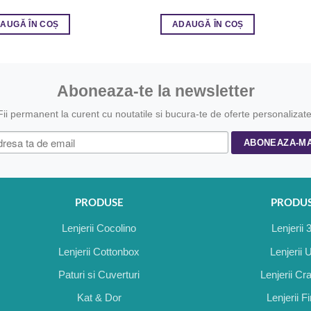
AUGĂ ÎN COȘ
ADAUGĂ ÎN COȘ
Aboneaza-te la newsletter
Fii permanent la curent cu noutatile si bucura-te de oferte personalizate
PRODUSE
PRODU
Lenjerii Cocolino
Lenjerii 
Lenjerii Cottonbox
Lenjerii 
Paturi si Cuverturi
Lenjerii Cr
Kat & Dor
Lenjerii F