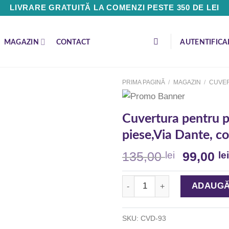
LIVRARE GRATUITĂ LA COMENZI PESTE 350 DE LEI
MAGAZIN
CONTACT
AUTENTIFICA
PRIMA PAGINĂ
/
MAGAZIN
/
CUVER
Cuvertura pentru 
piese,Via Dante, 
Adaugă
la
135,00
99,00
lei
lei
Favorite
Cantitate Cuvertura pentru pa
ADAUGĂ
SKU:
CVD-93