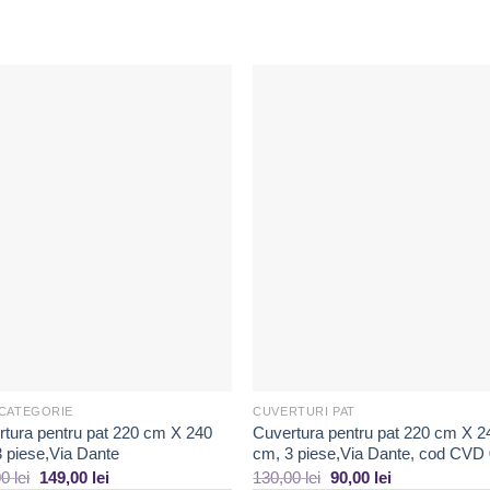
Adaugă
Ada
la
la
Favorite
Favor
 CATEGORIE
CUVERTURI PAT
tura pentru pat 220 cm X 240
Cuvertura pentru pat 220 cm X 2
 piese,Via Dante
cm, 3 piese,Via Dante, cod CVD
00
lei
149,00
lei
130,00
lei
90,00
lei