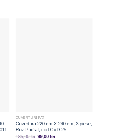
ugă
Adaugă
la
ite
Favorite
CUVERTURI PAT
CUVERTURI PAT
40
Cuvertura 220 cm X 240 cm, 3 piese,
Cuvertura pentru pa
 011
Roz Pudrat, cod CVD 25
cm, 3 piese,Via Da
135,00
lei
99,00
lei
130,00
lei
90,00
lei