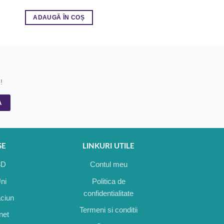
ADAUGĂ ÎN COȘ
ADAUGĂ ÎN COȘ
!
SE
LINKURI UTILE
3D
Contul meu
Uni
Politica de
confidentialitate
aciun
Termeni si conditii
inet