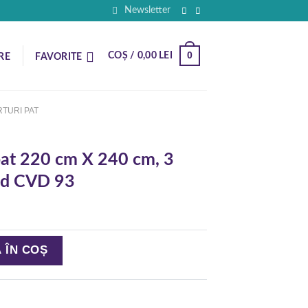
Newsletter
0
COȘ /
0,00
LEI
RE
FAVORITE
TURI PAT
pat 220 cm X 240 cm, 3
cod CVD 93
t 220 cm X 240 cm, 3 piese,Via Dante, cod CVD 93
 ÎN COȘ