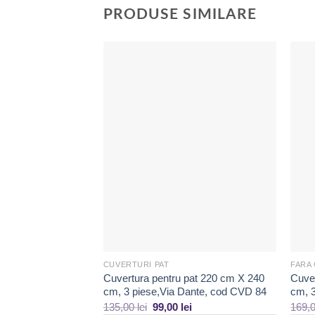
PRODUSE SIMILARE
Adaugă
la
Favorite
CUVERTURI PAT
FARA
Cuvertura pentru pat 220 cm X 240
Cuver
cm, 3 piese,Via Dante, cod CVD 84
cm, 3
135,00
lei
99,00
lei
169,