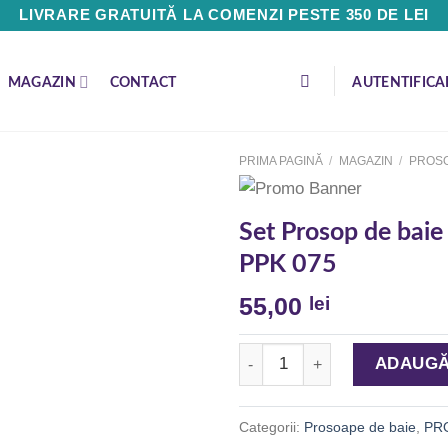
LIVRARE GRATUITĂ LA COMENZI PESTE 350 DE LEI
MAGAZIN
CONTACT
AUTENTIFICA
PRIMA PAGINĂ
/
MAGAZIN
/
PROSO
Set Prosop de baie
PPK 075
Adaugă
la
55,00
lei
Favorite
Cantitate Set Prosop de baie 
ADAUGĂ
Categorii:
Prosoape de baie
,
PR