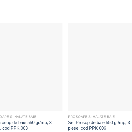
Adaugă
Ada
la
la
Favorite
Favor
APE SI HALATE BAIE
PROSOAPE SI HALATE BAIE
rosop de baie 550 gr/mp, 3
Set Prosop de baie 550 gr/mp, 3
e, cod PPK 003
piese, cod PPK 006