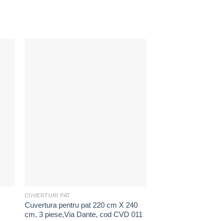
ugă
Adaugă
la
ite
Favorite
CUVERTURI PAT
PROSOAPE SI HALATE 
Cuvertura pentru pat 220 cm X 240
Set Prosop de baie 
cm, 3 piese,Via Dante, cod CVD 011
piese, cod PPK 004