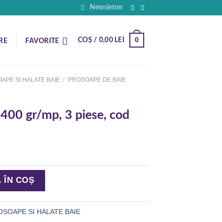
Newsletter
0
COȘ /
0,00
LEI
RE
FAVORITE
APE SI HALATE BAIE
/
PROSOAPE DE BAIE
 400 gr/mp, 3 piese, cod
400 gr/mp, 3 piese, cod PPK 075
 ÎN COȘ
OSOAPE SI HALATE BAIE