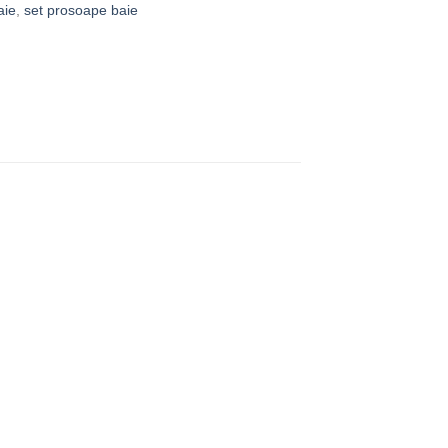
aie
,
set prosoape baie