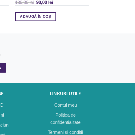
130,00
lei
90,00
lei
93,50
lei
78,00
lei
ADAUGĂ ÎN COȘ
ADAUGĂ ÎN COȘ
!
SE
LINKURI UTILE
3D
Contul meu
Uni
Politica de
confidentialitate
aciun
Termeni si conditii
inet