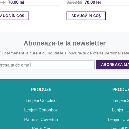
0
lei
78,00
lei
93,50
lei
78,00
lei
AUGĂ ÎN COȘ
ADAUGĂ ÎN COȘ
Aboneaza-te la newsletter
Fii permanent la curent cu noutatile si bucura-te de oferte personalizate
PRODUSE
PRODU
Lenjerii Cocolino
Lenjerii 
Lenjerii Cottonbox
Lenjerii 
Paturi si Cuverturi
Lenjerii Cr
Kat & Dor
Lenjerii F