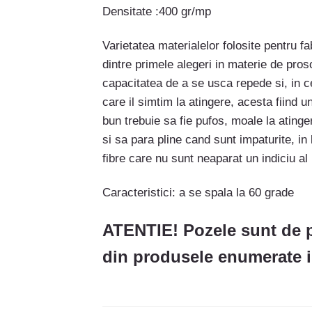
Densitate :400 gr/mp
Varietatea materialelor folosite pentru f
dintre primele alegeri in materie de pro
capacitatea de a se usca repede si, in ce
care il simtim la atingere, acesta fiind 
bun trebuie sa fie pufos, moale la atinge
si sa para pline cand sunt impaturite, in
fibre care nu sunt neaparat un indiciu al 
Caracteristici: a se spala la 60 grade
ATENTIE! Pozele sunt de p
din produsele enumerate in