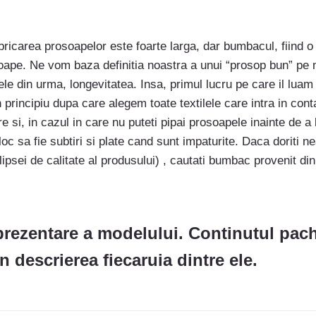
abricarea prosoapelor este foarte larga, dar bumbacul, fiind o
soape. Ne vom baza definitia noastra a unui “prosop bun” pe m
le din urma, longevitatea. Insa, primul lucru pe care il luam
un principiu dupa care alegem toate textilele care intra in con
re si, in cazul in care nu puteti pipai prosoapele inainte de 
 loc sa fie subtiri si plate cand sunt impaturite. Daca doriti
lipsei de calitate al produsului) , cautati bumbac provenit din
rezentare a modelului. Continutul pac
 descrierea fiecaruia dintre ele.