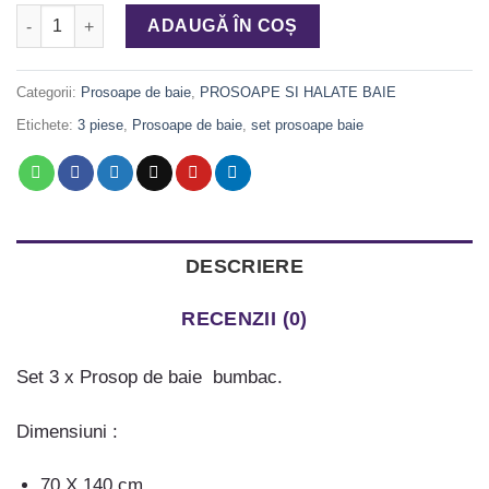
Cantitate Set Prosop de baie 500 gr/mp, 3 piese, cod PPK 058
ADAUGĂ ÎN COȘ
Categorii:
Prosoape de baie
,
PROSOAPE SI HALATE BAIE
Etichete:
3 piese
,
Prosoape de baie
,
set prosoape baie
DESCRIERE
RECENZII (0)
Set 3 x Prosop de baie bumbac.
Dimensiuni :
70 X 140 cm