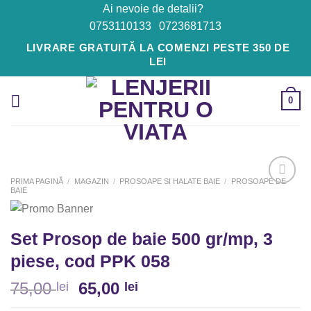
Skip
Ai nevoie de detalii?
to
0753110133
0723681713
content
LIVRARE GRATUITĂ LA COMENZI PESTE 350 DE
LEI
0
PRIMA PAGINĂ
/
MAGAZIN
/
PROSOAPE SI HALATE BAIE
/
PROSOAPE DE
BAIE
Adaugă
la
Set Prosop de baie 500 gr/mp, 3
Favorite
piese, cod PPK 058
75,00
65,00
lei
lei