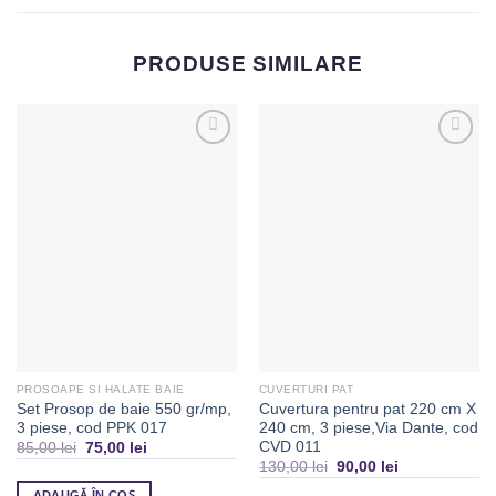
PRODUSE SIMILARE
Adaugă
Adaugă
la
la
Favorite
Favorite
PROSOAPE SI HALATE BAIE
CUVERTURI PAT
Set Prosop de baie 550 gr/mp,
Cuvertura pentru pat 220 cm X
3 piese, cod PPK 017
240 cm, 3 piese,Via Dante, cod
CVD 011
85,00
lei
75,00
lei
130,00
lei
90,00
lei
ADAUGĂ ÎN COȘ