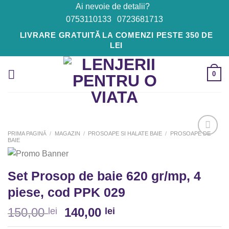
Skip
Ai nevoie de detalii?
to
0753110133
0723681713
content
LIVRARE GRATUITĂ LA COMENZI PESTE 350 DE
LEI
0
PRIMA PAGINĂ
/
MAGAZIN
/
PROSOAPE SI HALATE BAIE
/
PROSOAPE DE
BAIE
Adaugă
la
Set Prosop de baie 620 gr/mp, 4
Favorite
piese, cod PPK 029
150,00
140,00
lei
lei