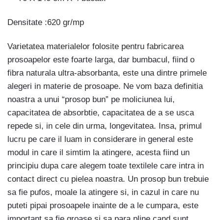
Densitate :620 gr/mp
Varietatea materialelor folosite pentru fabricarea
prosoapelor este foarte larga, dar bumbacul, fiind o
fibra naturala ultra-absorbanta, este una dintre primele
alegeri in materie de prosoape. Ne vom baza definitia
noastra a unui “prosop bun” pe moliciunea lui,
capacitatea de absorbtie, capacitatea de a se usca
repede si, in cele din urma, longevitatea. Insa, primul
lucru pe care il luam in considerare in general este
modul in care il simtim la atingere, acesta fiind un
principiu dupa care alegem toate textilele care intra in
contact direct cu pielea noastra. Un prosop bun trebuie
sa fie pufos, moale la atingere si, in cazul in care nu
puteti pipai prosoapele inainte de a le cumpara, este
important sa fie groase si sa para pline cand sunt