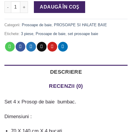
Cantitate Set Prosop de baie 620 gr/mp, 4 piese, cod PPK 029
ADAUGĂ ÎN COȘ
Categorii:
Prosoape de baie
,
PROSOAPE SI HALATE BAIE
Etichete:
3 piese
,
Prosoape de baie
,
set prosoape baie
DESCRIERE
RECENZII (0)
Set 4 x Prosop de baie bumbac.
Dimensiuni :
70 X 140 cm X 4 bucati.