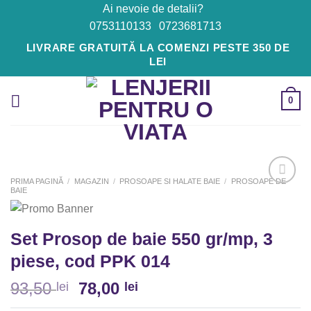
Skip
Ai nevoie de detalii?
to
0753110133
0723681713
content
LIVRARE GRATUITĂ LA COMENZI PESTE 350 DE
LEI
0
PRIMA PAGINĂ
/
MAGAZIN
/
PROSOAPE SI HALATE BAIE
/
PROSOAPE DE
BAIE
Adaugă
la
Set Prosop de baie 550 gr/mp, 3
Favorite
piese, cod PPK 014
93,50
78,00
lei
lei