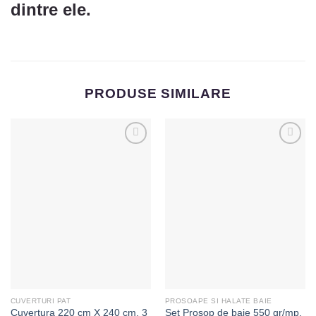
dintre ele.
PRODUSE SIMILARE
Adaugă
Adaugă
la
la
Favorite
Favorite
CUVERTURI PAT
PROSOAPE SI HALATE BAIE
Cuvertura 220 cm X 240 cm, 3
Set Prosop de baie 550 gr/mp,