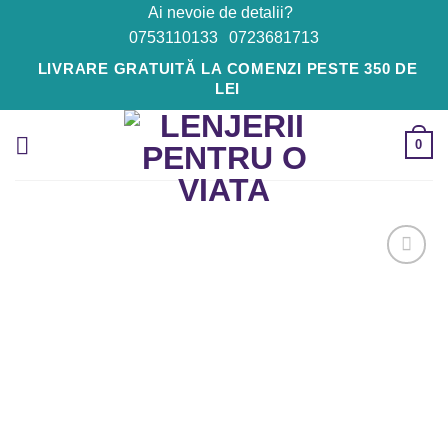
Skip
Ai nevoie de detalii?
to
0753110133
0723681713
content
LIVRARE GRATUITĂ LA COMENZI PESTE 350 DE
LEI
0
Adaugă
la
Favorite