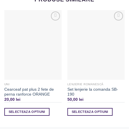
Adaugă
Adaugă
la
la
Favorite
Favorite
UNI
LENJERIE ROMANESCĂ
Cearceaf pat plus 2 fete de
Set lenjerie la comanda SB-
perna ranforce ORANGE
190
20,00
lei
50,00
lei
SELECTEAZA OPTIUNI
SELECTEAZA OPTIUNI