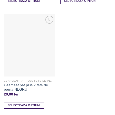
SELECTEAZA OPTIUNI
SELECTEAZA OPTIUNI
Adaugă
la
Favorite
CEARCEAF PAT PLUS FETE DE PERNA
Cearceaf pat plus 2 fete de
perna NEGRU
20,00
lei
SELECTEAZA OPTIUNI