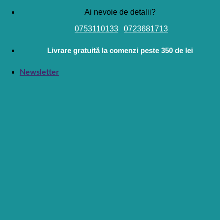
Skip
Ai nevoie de detalii?
to
0753110133
0723681713
content
Livrare gratuită la comenzi peste 350 de lei
Newsletter