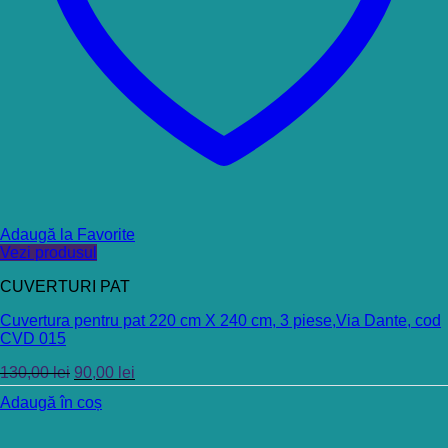
Adaugă la Favorite
Vezi produsul
CUVERTURI PAT
Cuvertura pentru pat 220 cm X 240 cm, 3 piese,Via Dante, cod
CVD 015
130,00
lei
90,00
lei
Adaugă în coș