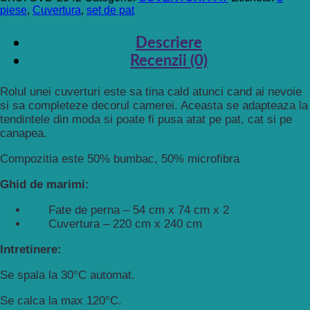
piese
,
Cuvertura
,
set de pat
220
cm
X
Descriere
240
Recenzii (0)
cm,
3
piese,Via
Rolul unei cuverturi este sa tina cald atunci cand ai nevoie
Dante,
si sa completeze decorul camerei. Aceasta se adapteaza la
cod
tendintele din moda si poate fi pusa atat pe pat, cat si pe
CVD
canapea.
131
Compozitia este 50% bumbac, 50% microfibra
Ghid de marimi:
Fate de perna – 54 cm x 74 cm x 2
Cuvertura – 220 cm x 240 cm
Intretinere:
Se spala la 30°C automat.
Se calca la max 120°C.