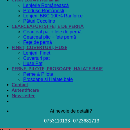
Creat 100% în România
Lenjerie Românească
Produse Românești
Lenjerii BBC 100% Ranforce
Pături Cocolino
CEARCEAFURI ȘI FEȚE DE PERNĂ
Cearceaf pat + fețe de pernă
Cearceaf plic + fețe pernă
Fețe de pernă
FINET, CUVERTURI, HUSE
Lenjerii Finet
Cuverturi pat
Huse Pat
PERNE, PILOTE, PROSOAPE, HALATE BAIE
Perne & Pilote
Prosoape și Halate baie
Contact
Autentificare
Newsletter
Ai nevoie de detalii?
0753110133
0723681713