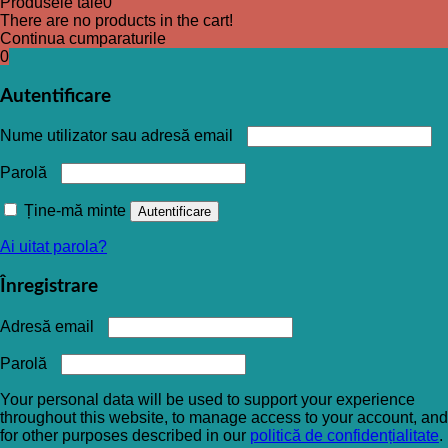
Produsele tale
0
There are no products in the cart!
Continua cumparaturile
0
Autentificare
Nume utilizator sau adresă email
Parolă
Ține-mă minte
Autentificare
Ai uitat parola?
Înregistrare
Adresă email
Parolă
Your personal data will be used to support your experience
throughout this website, to manage access to your account, and
for other purposes described in our
politică de confidențialitate
.