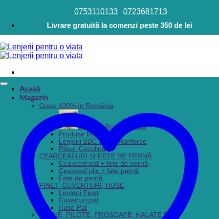
0753110133
0723681713
Livrare gratuită la comenzi peste 350 de lei
Acasă
Magazin
Creat 100% în România
Lenjerie Românească
Produse Românești
Lenjerii BBC 100% Ranforce
Pături Cocolino
CEARCEAFURI ȘI FEȚE DE PERNĂ
Cearceaf pat + fețe de pernă
Cearceaf plic + fețe pernă
Fețe de pernă
FINET, CUVERTURI, HUSE
Lenjerii Finet
Cuverturi pat
Huse Pat
PERNE, PILOTE, PROSOAPE, HALATE BAIE