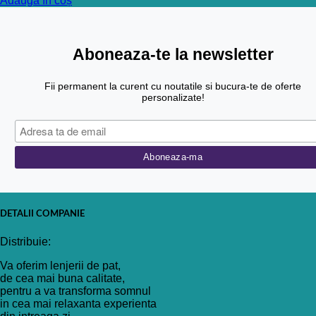
Adaugă în coș
Aboneaza-te la newsletter
Fii permanent la curent cu noutatile si bucura-te de oferte
personalizate!
DETALII COMPANIE
Distribuie:
Va oferim lenjerii de pat,
de cea mai buna calitate,
pentru a va transforma somnul
in cea mai relaxanta experienta