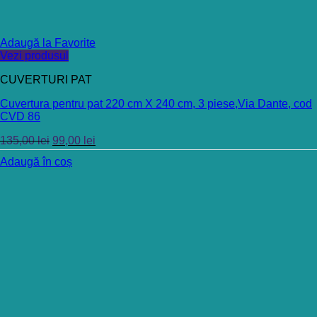
Adaugă la Favorite
Vezi produsul
CUVERTURI PAT
Cuvertura pentru pat 220 cm X 240 cm, 3 piese,Via Dante, cod
CVD 86
135,00
lei
99,00
lei
Adaugă în coș