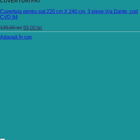
CUVERTURI PAT
Cuvertura pentru pat 220 cm X 240 cm, 3 piese,Via Dante, cod
CVD 84
135,00
lei
99,00
lei
Adaugă în coș