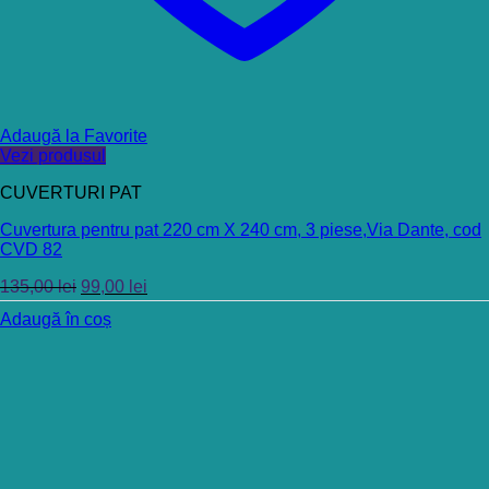
Adaugă la Favorite
Vezi produsul
CUVERTURI PAT
Cuvertura pentru pat 220 cm X 240 cm, 3 piese,Via Dante, cod
CVD 82
135,00
lei
99,00
lei
Adaugă în coș