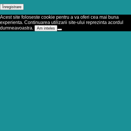
Înregistrare
Acest site foloseste cookie pentru a va oferi cea mai buna
experienta. Continuarea utilizarii site-ului reprezinta acordul
dumneavoastra.
Am inteles