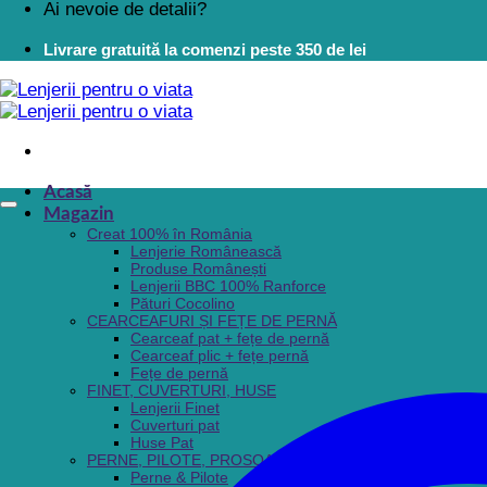
Ai nevoie de detalii?
Livrare gratuită la comenzi peste 350 de lei
Acasă
Magazin
Creat 100% în România
Lenjerie Românească
Produse Românești
Lenjerii BBC 100% Ranforce
Pături Cocolino
CEARCEAFURI ȘI FEȚE DE PERNĂ
Cearceaf pat + fețe de pernă
Cearceaf plic + fețe pernă
Fețe de pernă
FINET, CUVERTURI, HUSE
Lenjerii Finet
Cuverturi pat
Huse Pat
PERNE, PILOTE, PROSOAPE, HALATE BAIE
Perne & Pilote