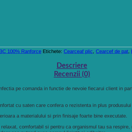
BC 100% Ranforce
Etichete:
Cearceaf plic
,
Cearcef de pat
,
Descriere
Recenzii (0)
fectia pe comanda in functie de nevoie fiecarui client in pa
rtat cu saten care confera o rezistenta in plus produsului
ioara a materialului si prin finisaje foarte bine executate.
ti relaxat, comfortabil si pentru ca organismul tau sa respir