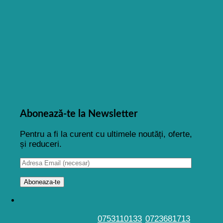
Abonează-te la Newsletter
Pentru a fi la curent cu ultimele noutăți, oferte,
și reduceri.
0753110133
0723681713