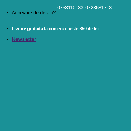
Skip
0753110133
0723681713
Ai nevoie de detalii?
to
content
Livrare gratuită la comenzi peste 350 de lei
Newsletter