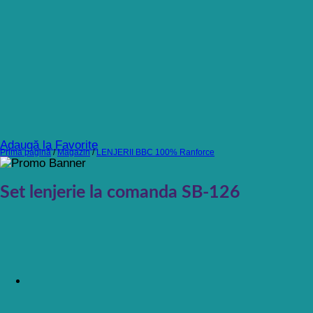
Adaugă la Favorite
Prima pagină
/
Magazin
/
LENJERII BBC 100% Ranforce
Set lenjerie la comanda SB-126