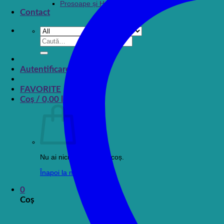
Prosoape și Halate baie
Contact
Caută
după:
Autentificare
FAVORITE
Coș /
0,00
lei
0
Nu ai niciun produs în coș.
Înapoi la magazin
0
Coș