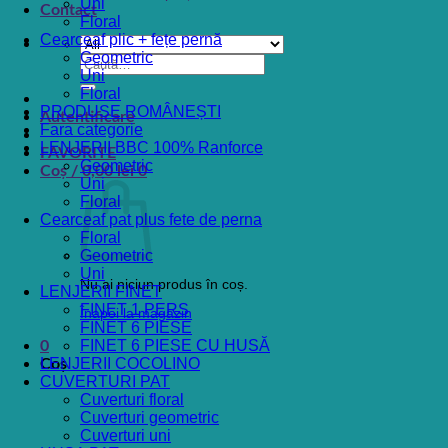
Uni
Contact
Floral
Cearceaf plic + fețe pernă
Geometric
Caută
Uni
după:
Floral
PRODUSE ROMÂNEȘTI
Autentificare
Fara categorie
LENJERII BBC 100% Ranforce
FAVORITE
Geometric
Coș /
0,00
lei
0
Uni
Floral
Cearceaf pat plus fete de perna
Floral
Geometric
Uni
Nu ai niciun produs în coș.
LENJERII FINET
FINET 1 PERS
Înapoi la magazin
FINET 6 PIESE
FINET 6 PIESE CU HUSĂ
0
LENJERII COCOLINO
Coș
CUVERTURI PAT
Cuverturi floral
Cuverturi geometric
Cuverturi uni