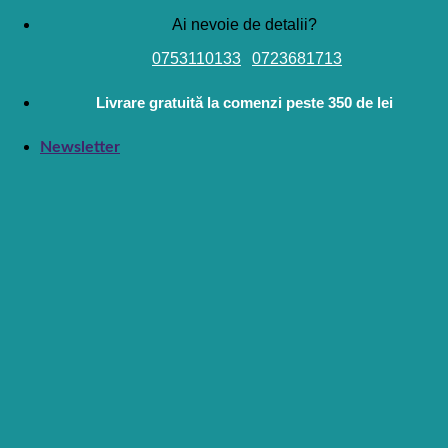
Skip
Ai nevoie de detalii?
to
0753110133
0723681713
content
Livrare gratuită la comenzi peste 350 de lei
Newsletter