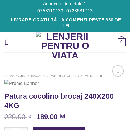
Skip
Ai nevoie de detalii?
to
0753110133
0723681713
content
LIVRARE GRATUITĂ LA COMENZI PESTE 350 DE
LEI
0
PRIMA PAGINĂ
/
MAGAZIN
/
PATURI COCOLINO
/
PĂTURI UNI
Adaugă
Patura cocolino brocaj 240X200
la
Favorite
4KG
220,00
189,00
lei
lei