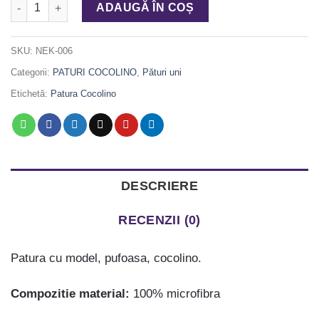
Cantitate Patura cocolino brocaj 240X200 4KG
ADAUGĂ ÎN COȘ
SKU:
NEK-006
Categorii:
PATURI COCOLINO
,
Pături uni
Etichetă:
Patura Cocolino
DESCRIERE
RECENZII (0)
Patura cu model, pufoasa, cocolino.
Compozitie material:
100% microfibra