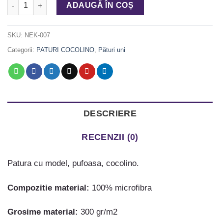
Cantitate Patura cocolino brocaj 240X200 4KG VISINIU
ADAUGĂ ÎN COȘ
SKU:
NEK-007
Categorii:
PATURI COCOLINO
,
Pături uni
DESCRIERE
RECENZII (0)
Patura cu model, pufoasa, cocolino.
Compozitie material:
100% microfibra
Grosime material:
300 gr/m2