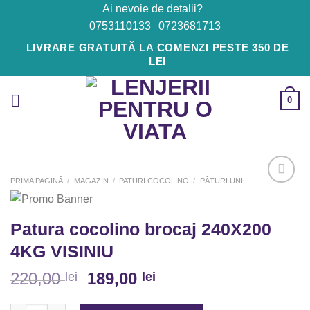
Skip
Ai nevoie de detalii?
to
0753110133
0723681713
content
LIVRARE GRATUITĂ LA COMENZI PESTE 350 DE
LEI
0
PRIMA PAGINĂ
/
MAGAZIN
/
PATURI COCOLINO
/
PĂTURI UNI
Adaugă
Patura cocolino brocaj 240X200
la
Favorite
4KG VISINIU
220,00
189,00
lei
lei