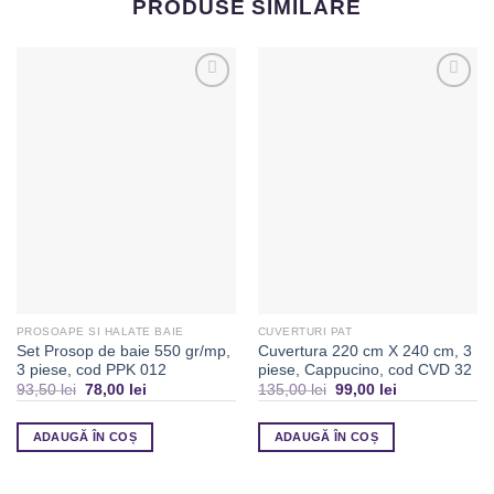
PRODUSE SIMILARE
Adaugă
Adaugă
la
la
Favorite
Favorite
PROSOAPE SI HALATE BAIE
CUVERTURI PAT
Set Prosop de baie 550 gr/mp,
Cuvertura 220 cm X 240 cm, 3
3 piese, cod PPK 012
piese, Cappucino, cod CVD 32
93,50
lei
78,00
lei
135,00
lei
99,00
lei
ADAUGĂ ÎN COȘ
ADAUGĂ ÎN COȘ