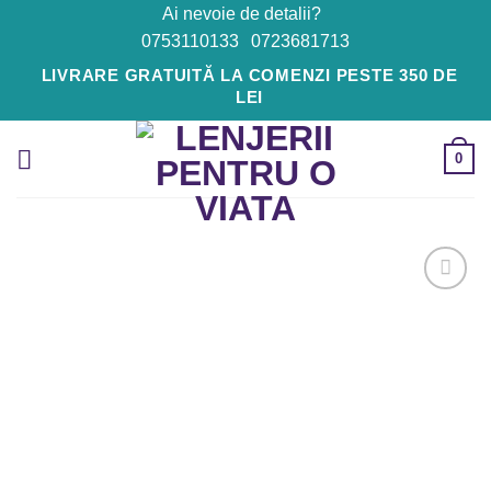
Skip
Ai nevoie de detalii?
to
0753110133
0723681713
content
LIVRARE GRATUITĂ LA COMENZI PESTE 350 DE
LEI
0
Adaugă
la
Favorite