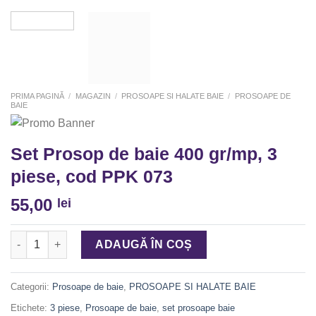
PRIMA PAGINĂ
/
MAGAZIN
/
PROSOAPE SI HALATE BAIE
/
PROSOAPE DE
BAIE
Set Prosop de baie 400 gr/mp, 3
piese, cod PPK 073
55,00
lei
Cantitate Set Prosop de baie 400 gr/mp, 3 piese, cod PPK 073
ADAUGĂ ÎN COȘ
Categorii:
Prosoape de baie
,
PROSOAPE SI HALATE BAIE
Etichete:
3 piese
,
Prosoape de baie
,
set prosoape baie