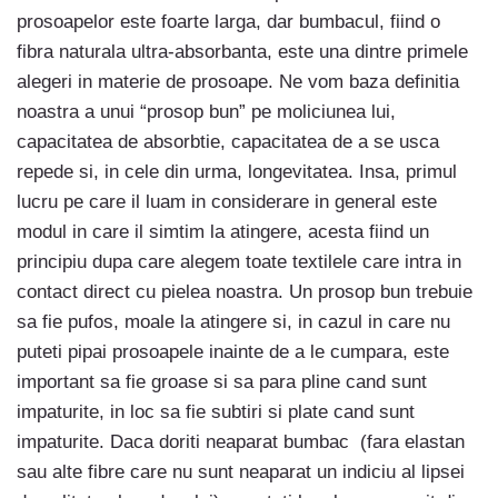
prosoapelor este foarte larga, dar bumbacul, fiind o
fibra naturala ultra-absorbanta, este una dintre primele
alegeri in materie de prosoape. Ne vom baza definitia
noastra a unui “prosop bun” pe moliciunea lui,
capacitatea de absorbtie, capacitatea de a se usca
repede si, in cele din urma, longevitatea. Insa, primul
lucru pe care il luam in considerare in general este
modul in care il simtim la atingere, acesta fiind un
principiu dupa care alegem toate textilele care intra in
contact direct cu pielea noastra. Un prosop bun trebuie
sa fie pufos, moale la atingere si, in cazul in care nu
puteti pipai prosoapele inainte de a le cumpara, este
important sa fie groase si sa para pline cand sunt
impaturite, in loc sa fie subtiri si plate cand sunt
impaturite. Daca doriti neaparat bumbac (fara elastan
sau alte fibre care nu sunt neaparat un indiciu al lipsei