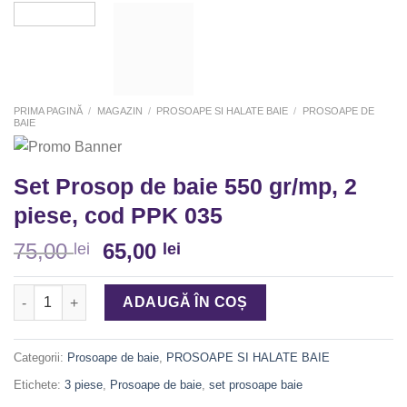
PRIMA PAGINĂ
/
MAGAZIN
/
PROSOAPE SI HALATE BAIE
/
PROSOAPE DE
BAIE
Set Prosop de baie 550 gr/mp, 2
piese, cod PPK 035
75,00
65,00
lei
lei
Cantitate Set Prosop de baie 550 gr/mp, 2 piese, cod PPK 035
ADAUGĂ ÎN COȘ
Categorii:
Prosoape de baie
,
PROSOAPE SI HALATE BAIE
Etichete:
3 piese
,
Prosoape de baie
,
set prosoape baie