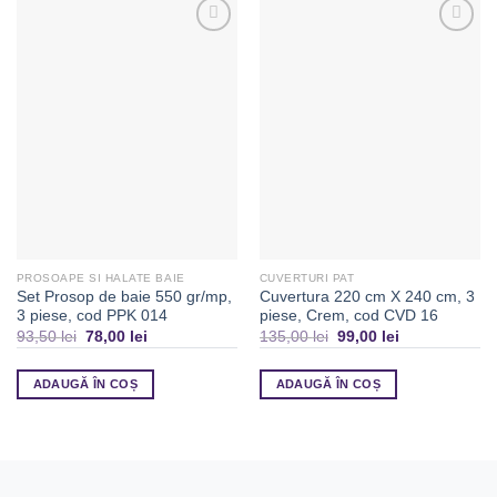
Adaugă
Adaugă
la
la
Favorite
Favorite
PROSOAPE SI HALATE BAIE
CUVERTURI PAT
Set Prosop de baie 550 gr/mp,
Cuvertura 220 cm X 240 cm, 3
3 piese, cod PPK 014
piese, Crem, cod CVD 16
93,50
lei
78,00
lei
135,00
lei
99,00
lei
ADAUGĂ ÎN COȘ
ADAUGĂ ÎN COȘ