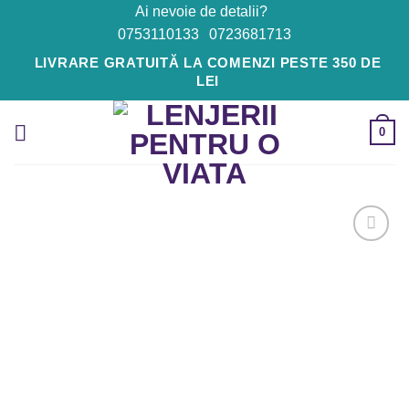
Skip
Ai nevoie de detalii?
to
0753110133
0723681713
content
LIVRARE GRATUITĂ LA COMENZI PESTE 350 DE
LEI
0
Adaugă
la
Favorite