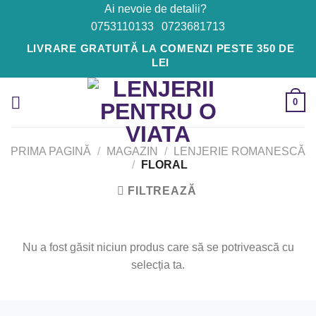
Skip
Ai nevoie de detalii?
to
0753110133
0723681713
content
LIVRARE GRATUITĂ LA COMENZI PESTE 350 DE
LEI
0
PRIMA PAGINĂ
/
MAGAZIN
/
LENJERIE ROMANESCĂ
/
FLORAL
FILTREAZĂ
Nu a fost găsit niciun produs care să se potrivească cu
selecția ta.