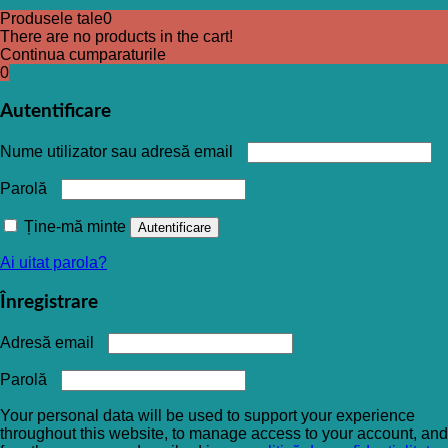
Produsele tale
0
There are no products in the cart!
Continua cumparaturile
0
Autentificare
Nume utilizator sau adresă email
Parolă
Ține-mă minte
Autentificare
Ai uitat parola?
Înregistrare
Adresă email
Parolă
Your personal data will be used to support your experience
throughout this website, to manage access to your account, and