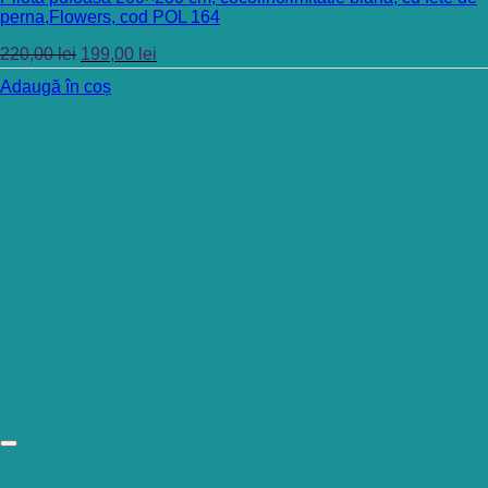
perna,Flowers, cod POL 164
220,00
lei
199,00
lei
Adaugă în coș