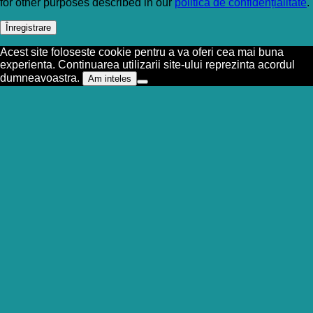
for other purposes described in our
politică de confidențialitate
.
Înregistrare
Acest site foloseste cookie pentru a va oferi cea mai buna
experienta. Continuarea utilizarii site-ului reprezinta acordul
dumneavoastra.
Am inteles