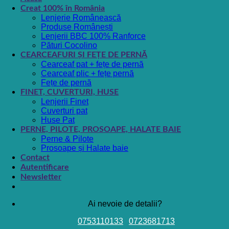
Creat 100% în România
Lenjerie Românească
Produse Românești
Lenjerii BBC 100% Ranforce
Pături Cocolino
CEARCEAFURI ȘI FEȚE DE PERNĂ
Cearceaf pat + fețe de pernă
Cearceaf plic + fețe pernă
Fețe de pernă
FINET, CUVERTURI, HUSE
Lenjerii Finet
Cuverturi pat
Huse Pat
PERNE, PILOTE, PROSOAPE, HALATE BAIE
Perne & Pilote
Prosoape și Halate baie
Contact
Autentificare
Newsletter
Ai nevoie de detalii?
0753110133
0723681713