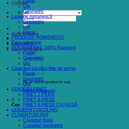
Floral
Contact
Uni
Geometric
Lenjerie romanescă
Caută
Geometric
după:
Uni
Floral
Autentificare
PRODUSE ROMÂNEȘTI
Fara categorie
FAVORITE
LENJERII BBC 100% Ranforce
Coș /
0,00
lei
0
Floral
Geometric
Uni
Cearceaf pat plus fete de perna
Floral
Geometric
Nu ai niciun produs în coș.
Uni
LENJERII FINET
Înapoi la magazin
FINET 1 PERS
FINET 6 PIESE
0
FINET 6 PIESE CU HUSĂ
Coș
LENJERII COCOLINO
CUVERTURI PAT
Cuverturi floral
Cuverturi geometric