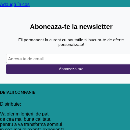
Adaugă în coș
Aboneaza-te la newsletter
Fii permanent la curent cu noutatile si bucura-te de oferte
personalizate!
DETALII COMPANIE
Distribuie:
Va oferim lenjerii de pat,
de cea mai buna calitate,
pentru a va transforma somnul
in cea mai relaxanta experienta