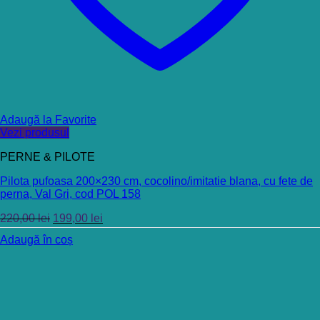
Adaugă la Favorite
Vezi produsul
PERNE & PILOTE
Pilota pufoasa 200×230 cm, cocolino/imitatie blana, cu fete de
perna, Val Gri, cod POL 158
220,00
lei
199,00
lei
Adaugă în coș