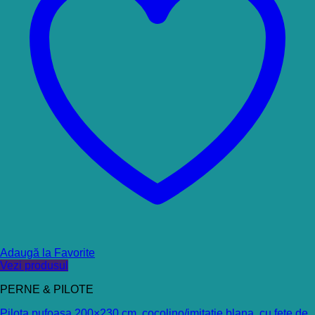
Adaugă la Favorite
Vezi produsul
PERNE & PILOTE
Pilota pufoasa 200×230 cm, cocolino/imitatie blana, cu fete de