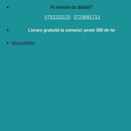
Skip
Ai nevoie de detalii?
to
0753110133
0723681713
content
Livrare gratuită la comenzi peste 350 de lei
Newsletter